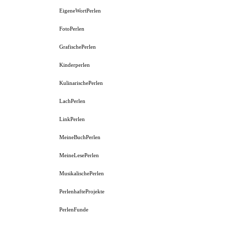
EigeneWortPerlen
FotoPerlen
GrafischePerlen
Kinderperlen
KulinarischePerlen
LachPerlen
LinkPerlen
MeineBuchPerlen
MeineLesePerlen
MusikalischePerlen
PerlenhafteProjekte
PerlenFunde