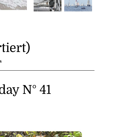
tiert)
s
day N° 41