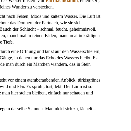
das Wasser flüstert. Zur
Partnachklamm
,
einem Ort,
n kleines Wunder zu verstecken.
ht nach Felsen, Moos und kaltem Wasser. Die Luft ist
schon: das Donnern der Partnach, wie sie sich
 Bauch der Schlucht – schmal, feucht, geheimnisvoll.
n, manchmal in feinen Fäden, manchmal in kräftigen
e Tiefe.
hl durch eine Öffnung und tanzt auf den Wasserschleiern,
Gänge, in denen nur das Echo des Wassers bleibt. Es
rde man durch ein Märchen wandern, das in Stein
teht vor einem atemberaubenden Anblick: türkisgrünes
d und klar. Es sprüht, tost, lebt. Der Lärm ist so
 man hier stehen bleiben, einfach nur schauen und
eln dasselbe Staunen. Man nickt sich zu, lächelt –