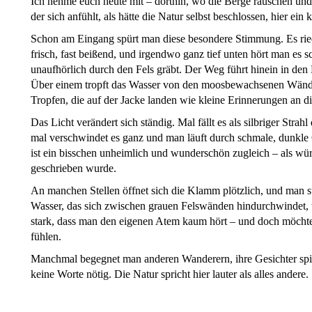
Ich nehme euch heute mit – dorthin, wo die Berge rauschen und 
der sich anfühlt, als hätte die Natur selbst beschlossen, hier ei
Schon am Eingang spürt man diese besondere Stimmung. Es riec
frisch, fast beißend, und irgendwo ganz tief unten hört man es 
unaufhörlich durch den Fels gräbt. Der Weg führt hinein in den
Über einem tropft das Wasser von den moosbewachsenen Wände
Tropfen, die auf der Jacke landen wie kleine Erinnerungen an di
Das Licht verändert sich ständig. Mal fällt es als silbriger Stra
mal verschwindet es ganz und man läuft durch schmale, dunkle 
ist ein bisschen unheimlich und wunderschön zugleich – als wü
geschrieben wurde.
An manchen Stellen öffnet sich die Klamm plötzlich, und man s
Wasser, das sich zwischen grauen Felswänden hindurchwindet, wil
stark, dass man den eigenen Atem kaum hört – und doch möchte
fühlen.
Manchmal begegnet man anderen Wanderern, ihre Gesichter spieg
keine Worte nötig. Die Natur spricht hier lauter als alles andere.