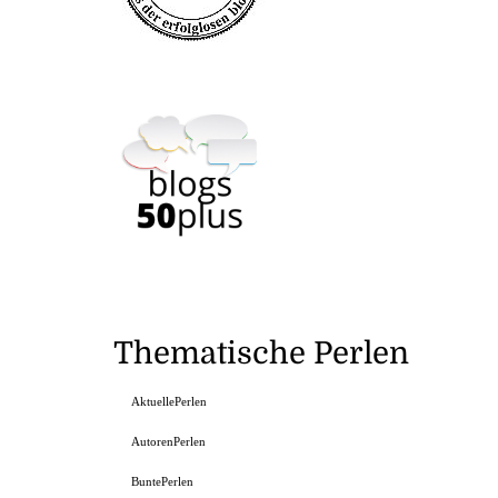
Thematische Perlen
AktuellePerlen
AutorenPerlen
BuntePerlen