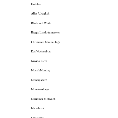
Drabble
Alles Alltäglich
Black and White
Biggis Landträumereien
Christianes Maunz-Tage
Das Wochenblatt
Niwibo sucht...
MosaikMonday
Montagsherz
Monatscollage
Maritimer Mittwoch
Ich seh rot
I see faces