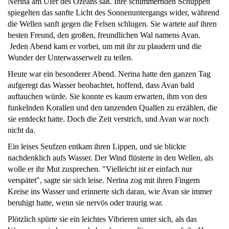
Nerina am Ufer des Ozeans saß. Ihre schimmernden Schuppen
spiegelten das sanfte Licht des Sonnenuntergangs wider, während
die Wellen sanft gegen die Felsen schlugen. Sie wartete auf ihren
besten Freund, den großen, freundlichen Wal namens Avan.
Jeden Abend kam er vorbei, um mit ihr zu plaudern und die
Wunder der Unterwasserwelt zu teilen.
Heute war ein besonderer Abend. Nerina hatte den ganzen Tag
aufgeregt das Wasser beobachtet, hoffend, dass Avan bald
auftauchen würde. Sie konnte es kaum erwarten, ihm von den
funkelnden Korallen und den tanzenden Quallen zu erzählen, die
sie entdeckt hatte. Doch die Zeit verstrich, und Avan war noch
nicht da.
Ein leises Seufzen entkam ihren Lippen, und sie blickte
nachdenklich aufs Wasser. Der Wind flüsterte in den Wellen, als
wolle er ihr Mut zusprechen. "Vielleicht ist er einfach nur
verspätet", sagte sie sich leise. Nerina zog mit ihren Fingern
Kreise ins Wasser und erinnerte sich daran, wie Avan sie immer
beruhigt hatte, wenn sie nervös oder traurig war.
Plötzlich spürte sie ein leichtes Vibrieren unter sich, als das