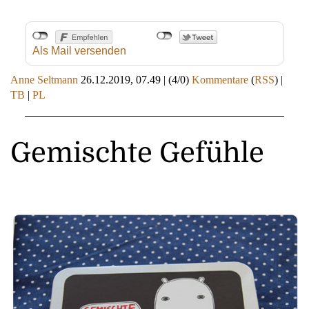
Als Mail versenden
Anne Seltmann
26.12.2019, 07.49
|
(4/0)
Kommentare
(
RSS
) |
TB
|
PL
Gemischte Gefühle