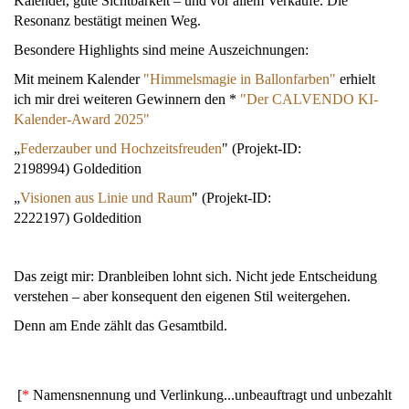
Kalender, gute Sichtbarkeit – und vor allem Verkäufe. Die
Resonanz bestätigt meinen Weg.
Besondere Highlights sind meine Auszeichnungen:
Mit meinem Kalender
"Himmelsmagie in Ballonfarben"
erhielt
ich mir drei weiteren Gewinnern den *
"Der CALVENDO KI-
Kalender-Award 2025"
„
Federzauber und Hochzeitsfreuden
" (Projekt-ID:
2198994) Goldedition
„
Visionen aus Linie und Raum
" (Projekt-ID:
2222197) Goldedition
Das zeigt mir: Dranbleiben lohnt sich. Nicht jede Entscheidung
verstehen – aber konsequent den eigenen Stil weitergehen.
Denn am Ende zählt das Gesamtbild.
[
*
Namensnennung und Verlinkung...unbeauftragt und unbezahlt