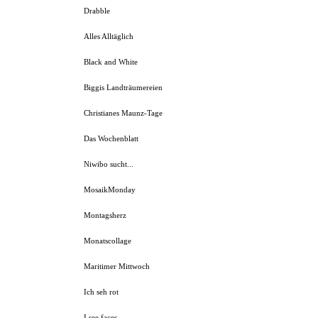
Drabble
Alles Alltäglich
Black and White
Biggis Landträumereien
Christianes Maunz-Tage
Das Wochenblatt
Niwibo sucht...
MosaikMonday
Montagsherz
Monatscollage
Maritimer Mittwoch
Ich seh rot
I see faces