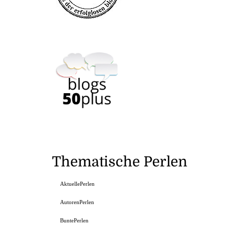
Thematische Perlen
AktuellePerlen
AutorenPerlen
BuntePerlen