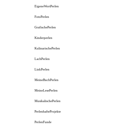
EigeneWortPerlen
FotoPerlen
GrafischePerlen
Kinderperlen
KulinarischePerlen
LachPerlen
LinkPerlen
MeineBuchPerlen
MeineLesePerlen
MusikalischePerlen
PerlenhafteProjekte
PerlenFunde