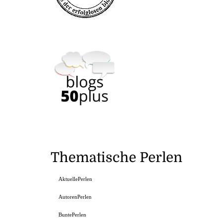
Thematische Perlen
AktuellePerlen
AutorenPerlen
BuntePerlen