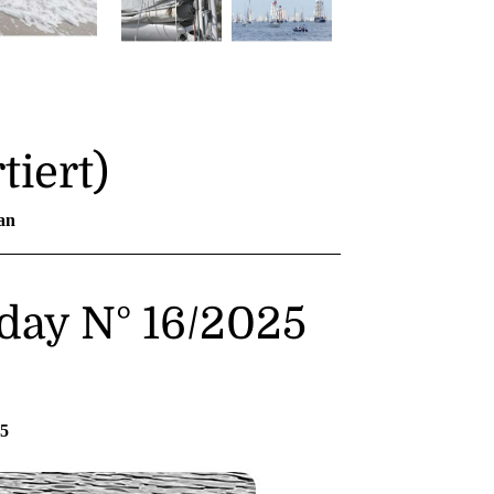
tiert)
an
day N° 16/2025
25