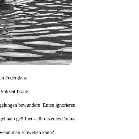
on
Federglanz
,
Vollzeit-
Ikone
gelungen
bewundern,
Enten
ignorieren
gel
halb
geöffnet –
für
dezentes
Drama
wenn
man
schweben
kann?