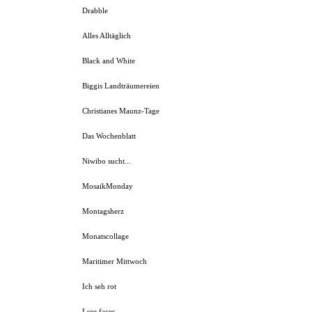
Drabble
Alles Alltäglich
Black and White
Biggis Landträumereien
Christianes Maunz-Tage
Das Wochenblatt
Niwibo sucht...
MosaikMonday
Montagsherz
Monatscollage
Maritimer Mittwoch
Ich seh rot
I see faces