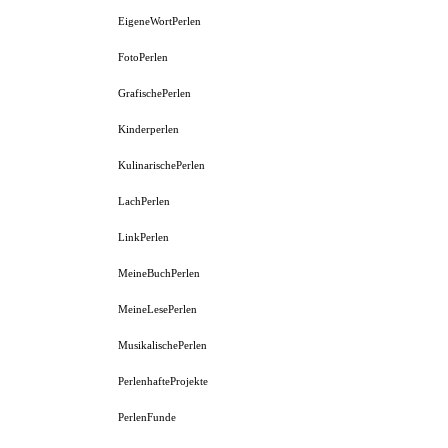
EigeneWortPerlen
FotoPerlen
GrafischePerlen
Kinderperlen
KulinarischePerlen
LachPerlen
LinkPerlen
MeineBuchPerlen
MeineLesePerlen
MusikalischePerlen
PerlenhafteProjekte
PerlenFunde