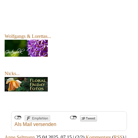
Wolfgangs & Lorettas
...
Nicks...
Als Mail versenden
Anne Seltmann
25.04.2025, 07.15
|
(2/2)
Kommentare
(
RSS
) |