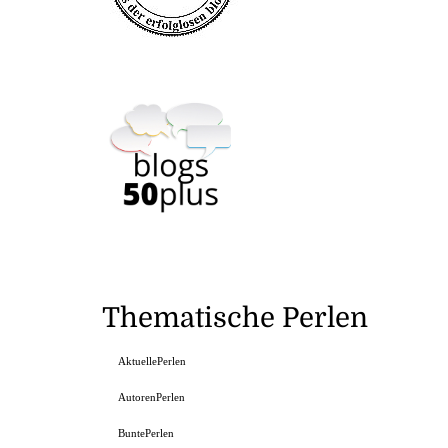
Thematische Perlen
AktuellePerlen
AutorenPerlen
BuntePerlen