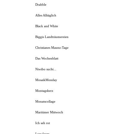
Drabble
Alles Alltäglich
Black and White
Biggis Landträumereien
Christianes Maunz-Tage
Das Wochenblatt
Niwibo sucht...
MosaikMonday
Montagsherz
Monatscollage
Maritimer Mittwoch
Ich seh rot
I see faces