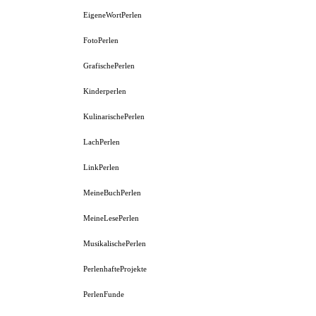
EigeneWortPerlen
FotoPerlen
GrafischePerlen
Kinderperlen
KulinarischePerlen
LachPerlen
LinkPerlen
MeineBuchPerlen
MeineLesePerlen
MusikalischePerlen
PerlenhafteProjekte
PerlenFunde