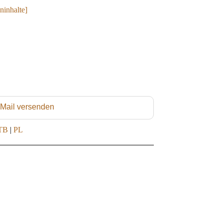
ninhalte]
 Mail versenden
TB
|
PL