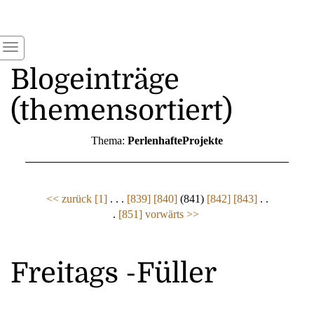
Blogeinträge
(themensortiert)
Thema:
PerlenhafteProjekte
<< zurück
[1]
. . .
[839]
[840]
(841)
[842]
[843]
. .
.
[851]
vorwärts >>
Freitags -Füller