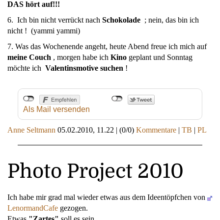
DAS hört auf!!!
6. Ich bin nicht verrückt nach
Schokolade
; nein, das bin ich
nicht ! (yammi yammi)
7. Was das Wochenende angeht, heute Abend freue ich mich auf
meine Couch
, morgen habe ich
Kino
geplant und Sonntag
möchte ich
Valentinsmotive suchen
!
Als Mail versenden
Anne Seltmann
05.02.2010, 11.22
|
(0/0)
Kommentare
|
TB
|
PL
Photo Project 2010
Ich habe mir grad mal wieder etwas aus dem Ideentöpfchen von
LenormandCafe
gezogen.
Etwas
"Zartes"
soll es sein.