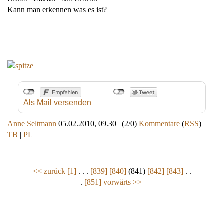
Kann man erkennen was es ist?
Als Mail versenden
Anne Seltmann
05.02.2010, 09.30
|
(2/0)
Kommentare
(
RSS
) |
TB
|
PL
<< zurück
[1]
. . .
[839]
[840]
(841)
[842]
[843]
. .
.
[851]
vorwärts >>