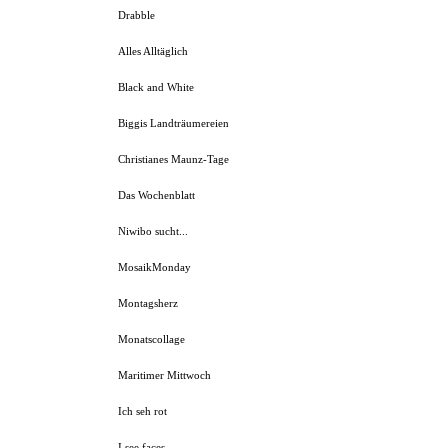
Drabble
Alles Alltäglich
Black and White
Biggis Landträumereien
Christianes Maunz-Tage
Das Wochenblatt
Niwibo sucht...
MosaikMonday
Montagsherz
Monatscollage
Maritimer Mittwoch
Ich seh rot
I see faces