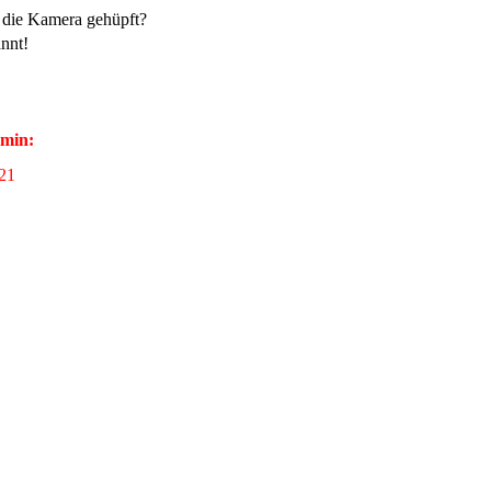
r die Kamera gehüpft?
nnt!
rmin:
021