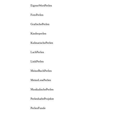
EigeneWortPerlen
FotoPerlen
GrafischePerlen
Kinderperlen
KulinarischePerlen
LachPerlen
LinkPerlen
MeineBuchPerlen
MeineLesePerlen
MusikalischePerlen
PerlenhafteProjekte
PerlenFunde