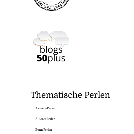
Thematische Perlen
AktuellePerlen
AutorenPerlen
BuntePerlen