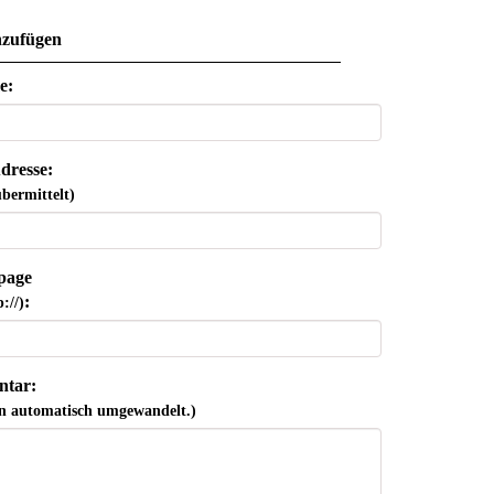
zufügen
e:
dresse:
bermittelt)
page
:
://)
tar:
n automatisch umgewandelt.)