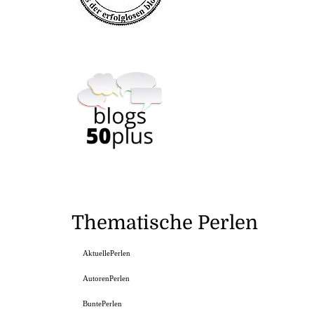
Thematische Perlen
AktuellePerlen
AutorenPerlen
BuntePerlen