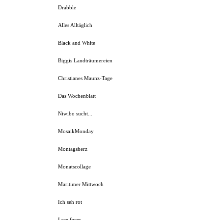
Drabble
Alles Alltäglich
Black and White
Biggis Landträumereien
Christianes Maunz-Tage
Das Wochenblatt
Niwibo sucht...
MosaikMonday
Montagsherz
Monatscollage
Maritimer Mittwoch
Ich seh rot
I see faces