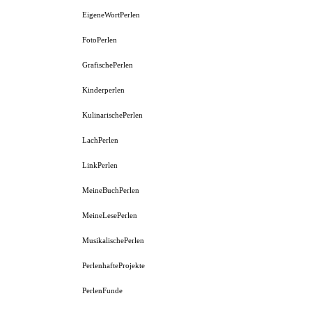
EigeneWortPerlen
FotoPerlen
GrafischePerlen
Kinderperlen
KulinarischePerlen
LachPerlen
LinkPerlen
MeineBuchPerlen
MeineLesePerlen
MusikalischePerlen
PerlenhafteProjekte
PerlenFunde