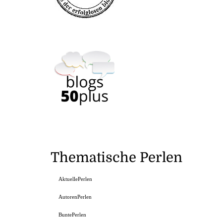
Thematische Perlen
AktuellePerlen
AutorenPerlen
BuntePerlen