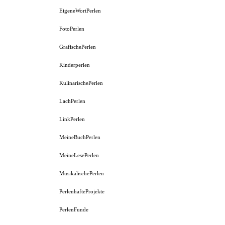
EigeneWortPerlen
FotoPerlen
GrafischePerlen
Kinderperlen
KulinarischePerlen
LachPerlen
LinkPerlen
MeineBuchPerlen
MeineLesePerlen
MusikalischePerlen
PerlenhafteProjekte
PerlenFunde