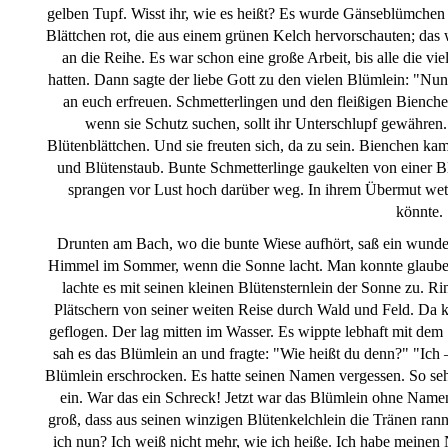
gelben Tupf. Wisst ihr, wie es heißt? Es wurde Gänseblümchen 
Blättchen rot, die aus einem grünen Kelch hervorschauten; da
an die Reihe. Es war schon eine große Arbeit, bis alle die v
hatten. Dann sagte der liebe Gott zu den vielen Blümlein: "Nun
an euch erfreuen. Schmetterlingen und den fleißigen Bienche
wenn sie Schutz suchen, sollt ihr Unterschlupf gewähren
Blütenblättchen. Und sie freuten sich, da zu sein. Bienchen 
und Blütenstaub. Bunte Schmetterlinge gaukelten von einer B
sprangen vor Lust hoch darüber weg. In ihrem Übermut wett
könnte.
Drunten am Bach, wo die bunte Wiese aufhört, saß ein wunder
Himmel im Sommer, wenn die Sonne lacht. Man konnte glauben,
lachte es mit seinen kleinen Blütensternlein der Sonne zu. R
Plätschern von seiner weiten Reise durch Wald und Feld. Da 
geflogen. Der lag mitten im Wasser. Es wippte lebhaft mit d
sah es das Blümlein an und fragte: "Wie heißt du denn?" "Ich –
Blümlein erschrocken. Es hatte seinen Namen vergessen. So sehr
ein. War das ein Schreck! Jetzt war das Blümlein ohne Name
groß, dass aus seinen winzigen Blütenkelchlein die Tränen ran
ich nun? Ich weiß nicht mehr, wie ich heiße. Ich habe meinen