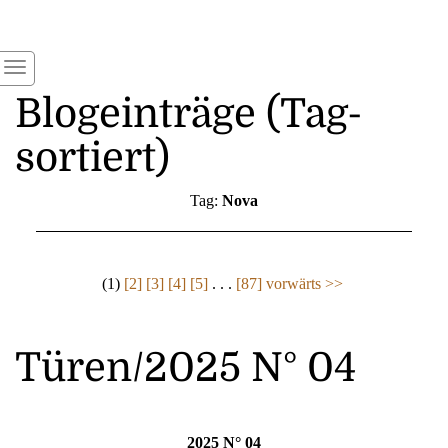
Blogeinträge (Tag-
sortiert)
Tag:
Nova
(1)
[2]
[3]
[4]
[5]
. . .
[87]
vorwärts >>
Türen/2025 N° 04
2025 N° 04