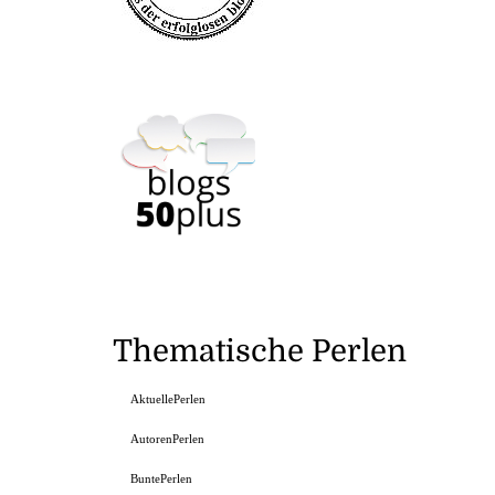
Thematische Perlen
AktuellePerlen
AutorenPerlen
BuntePerlen