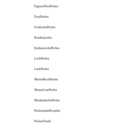
EigeneWortPerlen
FotoPerlen
GrafischePerlen
Kinderperlen
KulinarischePerlen
LachPerlen
LinkPerlen
MeineBuchPerlen
MeineLesePerlen
MusikalischePerlen
PerlenhafteProjekte
PerlenFunde