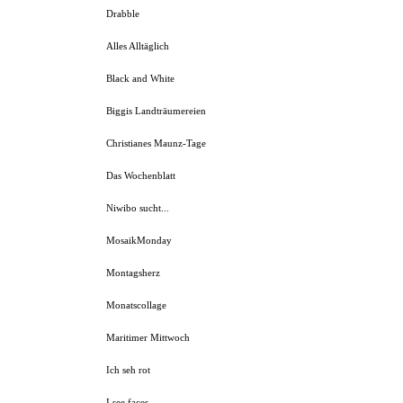
Drabble
Alles Alltäglich
Black and White
Biggis Landträumereien
Christianes Maunz-Tage
Das Wochenblatt
Niwibo sucht...
MosaikMonday
Montagsherz
Monatscollage
Maritimer Mittwoch
Ich seh rot
I see faces