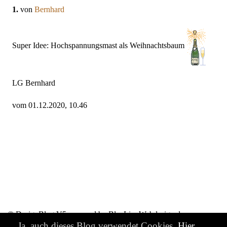
1.
von
Bernhard
Super Idee: Hochspannungsmast als Weihnachtsbaum
LG Bernhard
vom 01.12.2020, 10.46
© DesignBlog V5 powered by BlueLionWebdesign.de
Ja, auch dieses Blog verwendet Cookies.
Hier