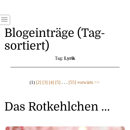
Blogeinträge (Tag-
sortiert)
Tag:
Lyrik
(1)
[2]
[3]
[4]
[5]
. . .
[55]
vorwärts >>
Das Rotkehlchen ...