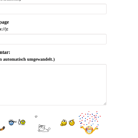
page
:
://)
tar:
n automatisch umgewandelt.)