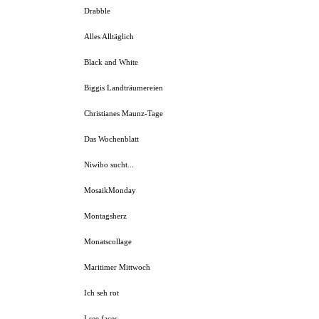
Drabble
Alles Alltäglich
Black and White
Biggis Landträumereien
Christianes Maunz-Tage
Das Wochenblatt
Niwibo sucht...
MosaikMonday
Montagsherz
Monatscollage
Maritimer Mittwoch
Ich seh rot
I see faces