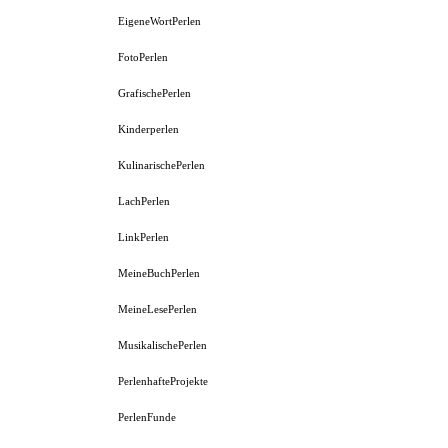
EigeneWortPerlen
FotoPerlen
GrafischePerlen
Kinderperlen
KulinarischePerlen
LachPerlen
LinkPerlen
MeineBuchPerlen
MeineLesePerlen
MusikalischePerlen
PerlenhafteProjekte
PerlenFunde