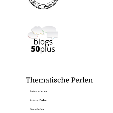
Thematische Perlen
AktuellePerlen
AutorenPerlen
BuntePerlen