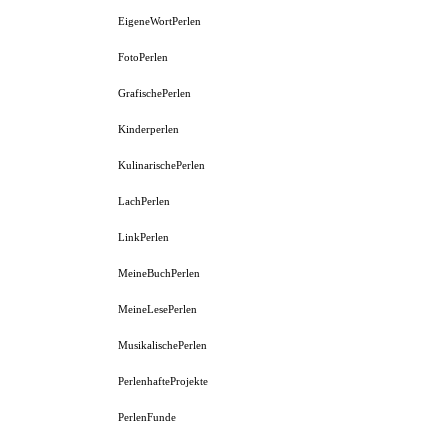
EigeneWortPerlen
FotoPerlen
GrafischePerlen
Kinderperlen
KulinarischePerlen
LachPerlen
LinkPerlen
MeineBuchPerlen
MeineLesePerlen
MusikalischePerlen
PerlenhafteProjekte
PerlenFunde