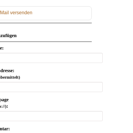
 Mail versenden
zufügen
e:
dresse:
bermittelt)
page
:
://)
tar: