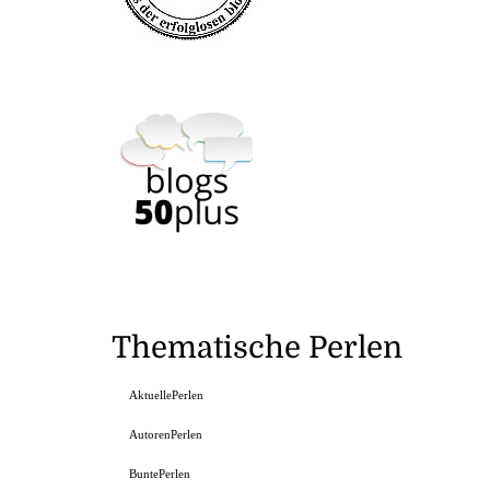
Thematische Perlen
AktuellePerlen
AutorenPerlen
BuntePerlen