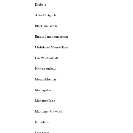
Drabble
Alles Alltäglich
Black and White
Biggis Landträumereien
Christianes Maunz-Tage
Das Wochenblatt
Niwibo sucht...
MosaikMonday
Montagsherz
Monatscollage
Maritimer Mittwoch
Ich seh rot
I see faces