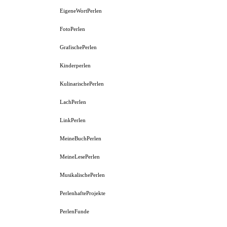
EigeneWortPerlen
FotoPerlen
GrafischePerlen
Kinderperlen
KulinarischePerlen
LachPerlen
LinkPerlen
MeineBuchPerlen
MeineLesePerlen
MusikalischePerlen
PerlenhafteProjekte
PerlenFunde