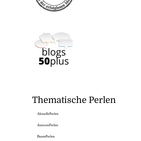
Thematische Perlen
AktuellePerlen
AutorenPerlen
BuntePerlen