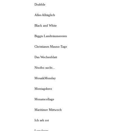
Drabble
Alles Alltäglich
Black and White
Biggis Landträumereien
Christianes Maunz-Tage
Das Wochenblatt
Niwibo sucht...
MosaikMonday
Montagsherz
Monatscollage
Maritimer Mittwoch
Ich seh rot
I see faces