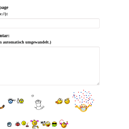
page
:
://)
tar:
n automatisch umgewandelt.)