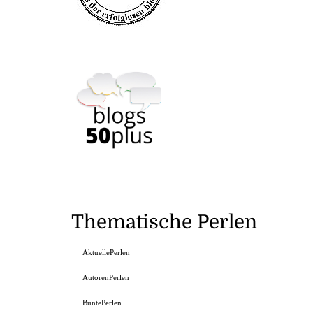
Thematische Perlen
AktuellePerlen
AutorenPerlen
BuntePerlen