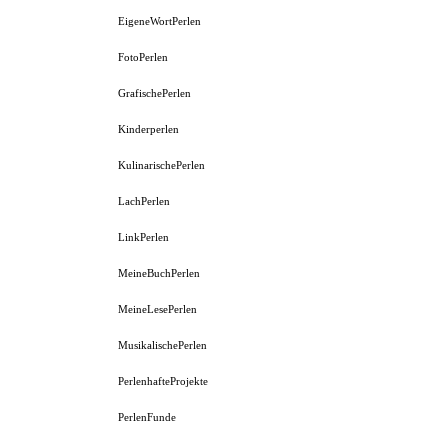
EigeneWortPerlen
FotoPerlen
GrafischePerlen
Kinderperlen
KulinarischePerlen
LachPerlen
LinkPerlen
MeineBuchPerlen
MeineLesePerlen
MusikalischePerlen
PerlenhafteProjekte
PerlenFunde