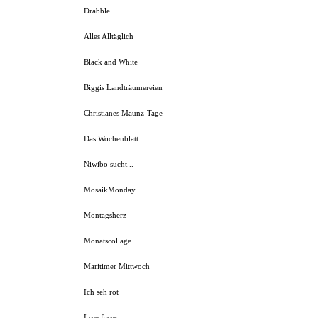
Drabble
Alles Alltäglich
Black and White
Biggis Landträumereien
Christianes Maunz-Tage
Das Wochenblatt
Niwibo sucht...
MosaikMonday
Montagsherz
Monatscollage
Maritimer Mittwoch
Ich seh rot
I see faces