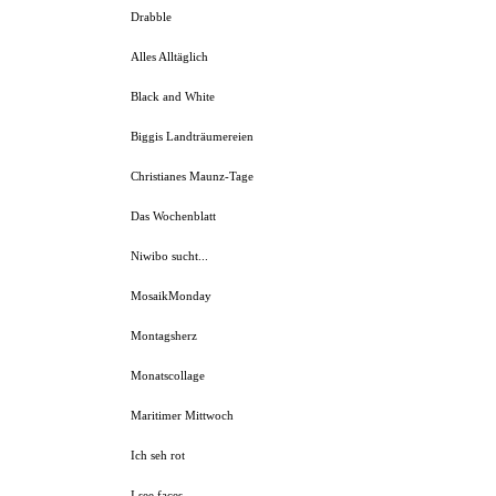
Drabble
Alles Alltäglich
Black and White
Biggis Landträumereien
Christianes Maunz-Tage
Das Wochenblatt
Niwibo sucht...
MosaikMonday
Montagsherz
Monatscollage
Maritimer Mittwoch
Ich seh rot
I see faces