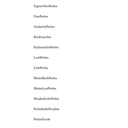
EigeneWortPerlen
FotoPerlen
GrafischePerlen
Kinderperlen
KulinarischePerlen
LachPerlen
LinkPerlen
MeineBuchPerlen
MeineLesePerlen
MusikalischePerlen
PerlenhafteProjekte
PerlenFunde