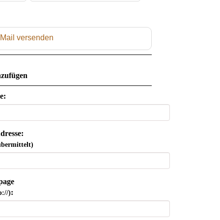
 Mail versenden
zufügen
e:
dresse:
bermittelt)
page
:
://)