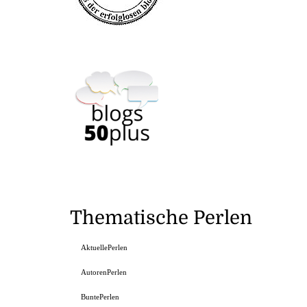
Thematische Perlen
AktuellePerlen
AutorenPerlen
BuntePerlen