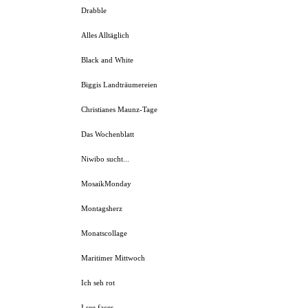
Drabble
Alles Alltäglich
Black and White
Biggis Landträumereien
Christianes Maunz-Tage
Das Wochenblatt
Niwibo sucht...
MosaikMonday
Montagsherz
Monatscollage
Maritimer Mittwoch
Ich seh rot
I see faces