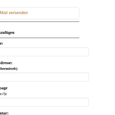
 Mail versenden
zufügen
e:
dresse:
bermittelt)
page
:
://)
tar: