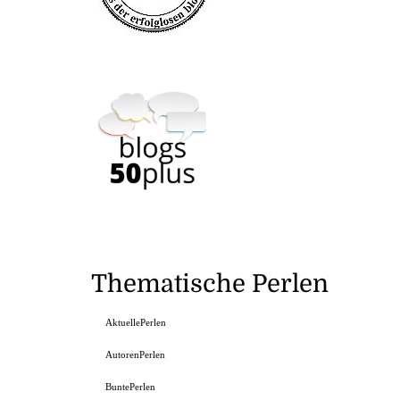
Thematische Perlen
AktuellePerlen
AutorenPerlen
BuntePerlen