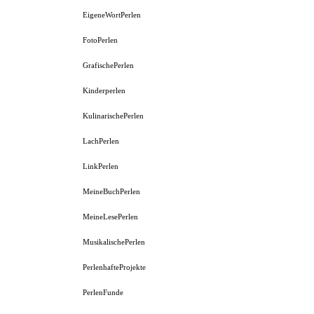
EigeneWortPerlen
FotoPerlen
GrafischePerlen
Kinderperlen
KulinarischePerlen
LachPerlen
LinkPerlen
MeineBuchPerlen
MeineLesePerlen
MusikalischePerlen
PerlenhafteProjekte
PerlenFunde