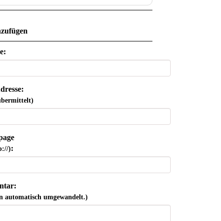
zufügen
e:
dresse:
bermittelt)
page
:
://)
tar:
n automatisch umgewandelt.)