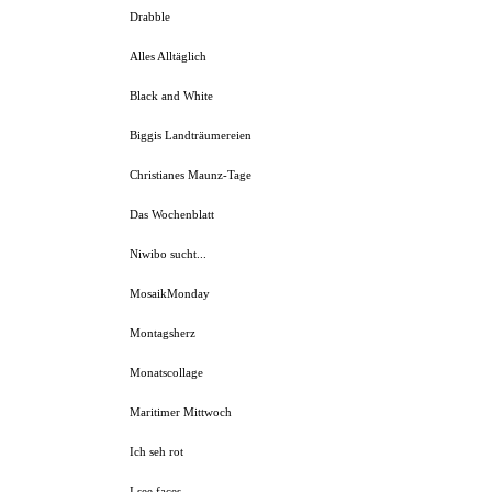
Drabble
Alles Alltäglich
Black and White
Biggis Landträumereien
Christianes Maunz-Tage
Das Wochenblatt
Niwibo sucht...
MosaikMonday
Montagsherz
Monatscollage
Maritimer Mittwoch
Ich seh rot
I see faces