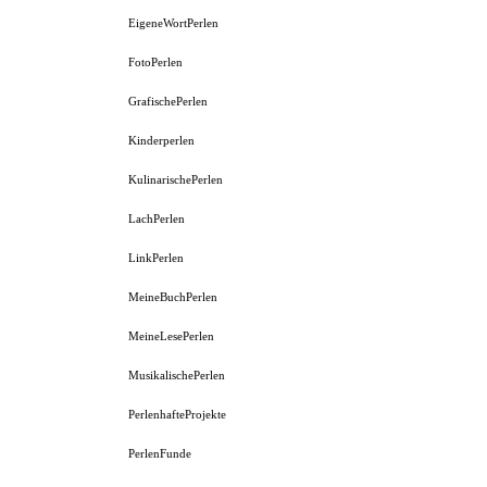
EigeneWortPerlen
FotoPerlen
GrafischePerlen
Kinderperlen
KulinarischePerlen
LachPerlen
LinkPerlen
MeineBuchPerlen
MeineLesePerlen
MusikalischePerlen
PerlenhafteProjekte
PerlenFunde