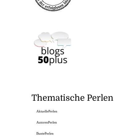
Thematische Perlen
AktuellePerlen
AutorenPerlen
BuntePerlen