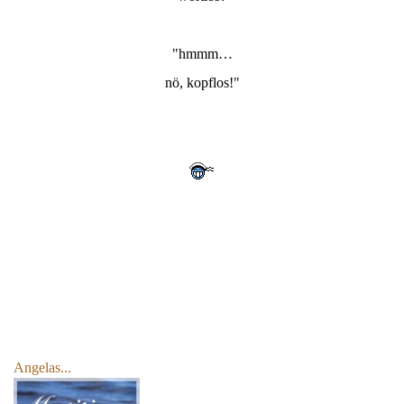
"hmmm…
nö, kopflos!"
Angelas...