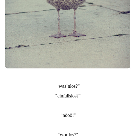
"was`nlos?"
"einfallslos?"
"nööö!"
"wortlos?"