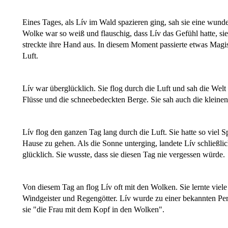
Eines Tages, als Lív im Wald spazieren ging, sah sie eine wund
Wolke war so weiß und flauschig, dass Lív das Gefühl hatte, sie
streckte ihre Hand aus. In diesem Moment passierte etwas Mag
Luft.
Lív war überglücklich. Sie flog durch die Luft und sah die Wel
Flüsse und die schneebedeckten Berge. Sie sah auch die kleinen 
Lív flog den ganzen Tag lang durch die Luft. Sie hatte so viel S
Hause zu gehen. Als die Sonne unterging, landete Lív schließl
glücklich. Sie wusste, dass sie diesen Tag nie vergessen würde.
Von diesem Tag an flog Lív oft mit den Wolken. Sie lernte vie
Windgeister und Regengötter. Lív wurde zu einer bekannten Pe
sie "die Frau mit dem Kopf in den Wolken".