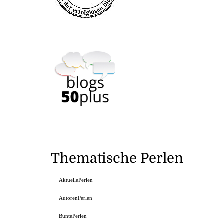
Thematische Perlen
AktuellePerlen
AutorenPerlen
BuntePerlen