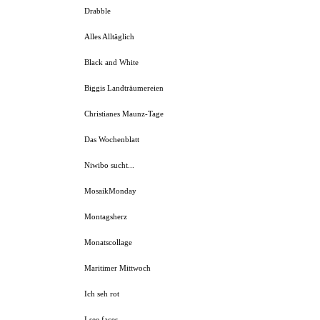
Drabble
Alles Alltäglich
Black and White
Biggis Landträumereien
Christianes Maunz-Tage
Das Wochenblatt
Niwibo sucht...
MosaikMonday
Montagsherz
Monatscollage
Maritimer Mittwoch
Ich seh rot
I see faces