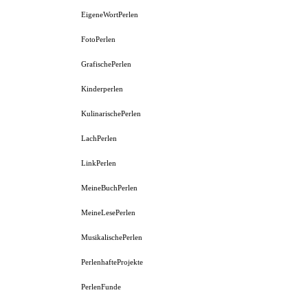
EigeneWortPerlen
FotoPerlen
GrafischePerlen
Kinderperlen
KulinarischePerlen
LachPerlen
LinkPerlen
MeineBuchPerlen
MeineLesePerlen
MusikalischePerlen
PerlenhafteProjekte
PerlenFunde