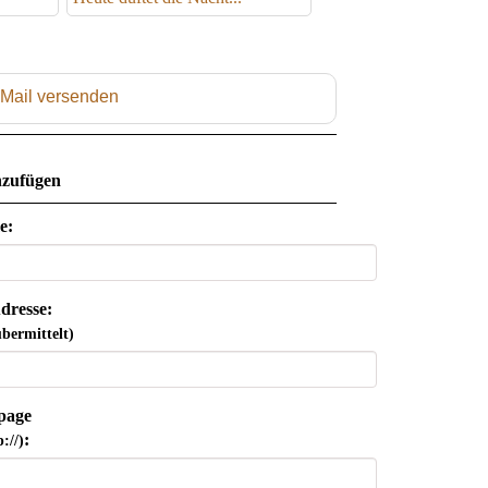
 Mail versenden
zufügen
e:
dresse:
bermittelt)
page
:
://)