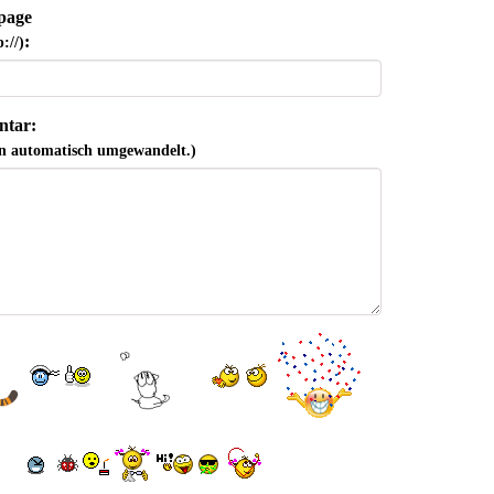
page
:
://)
tar:
n automatisch umgewandelt.)