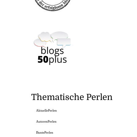
Thematische Perlen
AktuellePerlen
AutorenPerlen
BuntePerlen