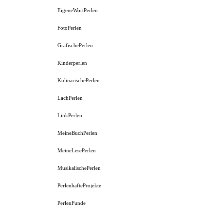
EigeneWortPerlen
FotoPerlen
GrafischePerlen
Kinderperlen
KulinarischePerlen
LachPerlen
LinkPerlen
MeineBuchPerlen
MeineLesePerlen
MusikalischePerlen
PerlenhafteProjekte
PerlenFunde