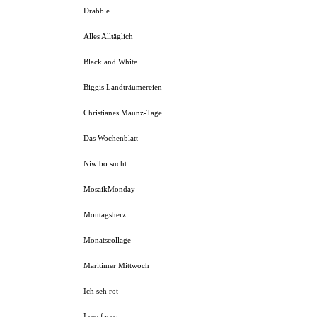
Drabble
Alles Alltäglich
Black and White
Biggis Landträumereien
Christianes Maunz-Tage
Das Wochenblatt
Niwibo sucht...
MosaikMonday
Montagsherz
Monatscollage
Maritimer Mittwoch
Ich seh rot
I see faces