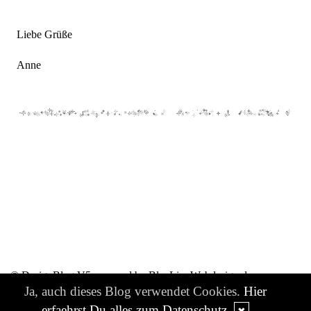
Liebe Grüße
Anne
© DesignBlog V5 powered by BlueLionWebdesign.de
Ja, auch dieses Blog verwendet Cookies.
Hier
erfaehrst Du alles zum Datenschutz