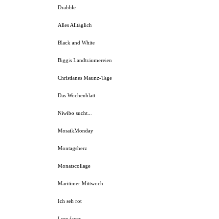
Drabble
Alles Alltäglich
Black and White
Biggis Landträumereien
Christianes Maunz-Tage
Das Wochenblatt
Niwibo sucht...
MosaikMonday
Montagsherz
Monatscollage
Maritimer Mittwoch
Ich seh rot
I see faces