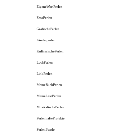
EigeneWortPerlen
FotoPerlen
GrafischePerlen
Kinderperlen
KulinarischePerlen
LachPerlen
LinkPerlen
MeineBuchPerlen
MeineLesePerlen
MusikalischePerlen
PerlenhafteProjekte
PerlenFunde