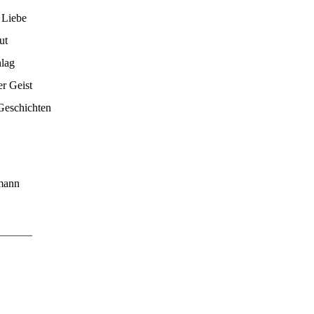
 Liebe
ut
hlag
er Geist
 Geschichten
mann