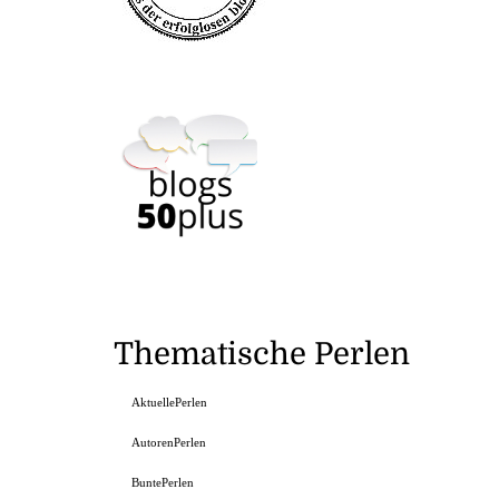
Thematische Perlen
AktuellePerlen
AutorenPerlen
BuntePerlen