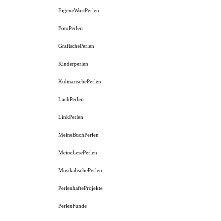
EigeneWortPerlen
FotoPerlen
GrafischePerlen
Kinderperlen
KulinarischePerlen
LachPerlen
LinkPerlen
MeineBuchPerlen
MeineLesePerlen
MusikalischePerlen
PerlenhafteProjekte
PerlenFunde