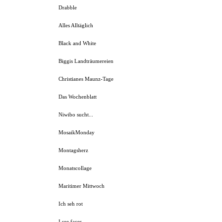
Drabble
Alles Alltäglich
Black and White
Biggis Landträumereien
Christianes Maunz-Tage
Das Wochenblatt
Niwibo sucht...
MosaikMonday
Montagsherz
Monatscollage
Maritimer Mittwoch
Ich seh rot
I see faces