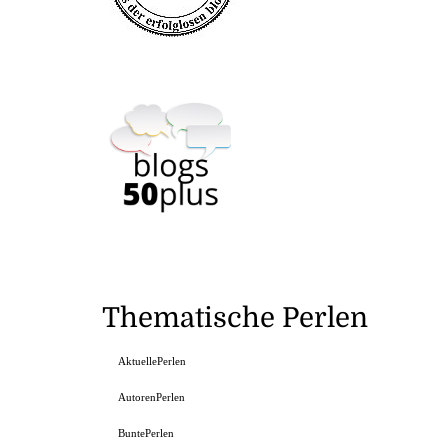
Thematische Perlen
AktuellePerlen
AutorenPerlen
BuntePerlen