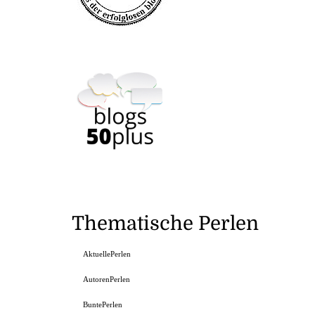
Thematische Perlen
AktuellePerlen
AutorenPerlen
BuntePerlen