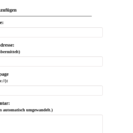
zufügen
e:
dresse:
bermittelt)
page
:
://)
tar:
n automatisch umgewandelt.)