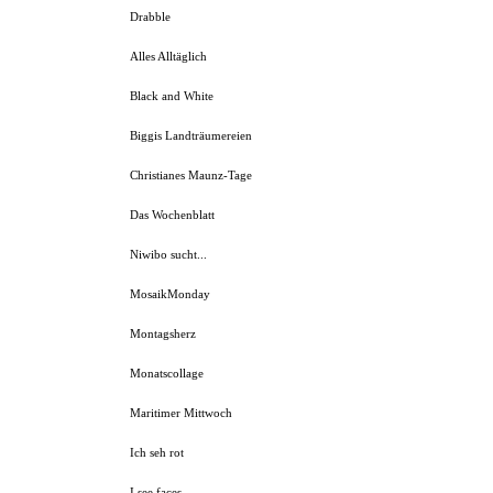
Drabble
Alles Alltäglich
Black and White
Biggis Landträumereien
Christianes Maunz-Tage
Das Wochenblatt
Niwibo sucht...
MosaikMonday
Montagsherz
Monatscollage
Maritimer Mittwoch
Ich seh rot
I see faces