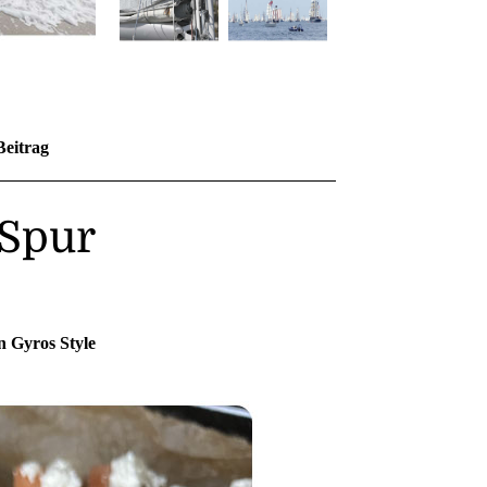
Beitrag
 Spur
n Gyros Style