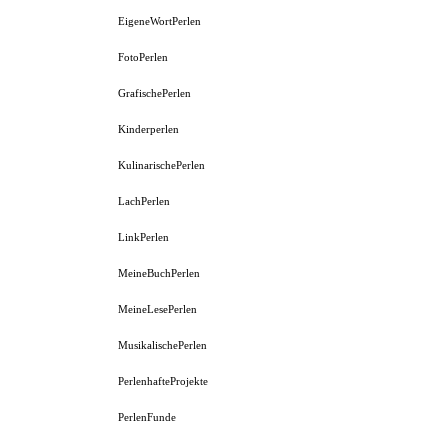
EigeneWortPerlen
FotoPerlen
GrafischePerlen
Kinderperlen
KulinarischePerlen
LachPerlen
LinkPerlen
MeineBuchPerlen
MeineLesePerlen
MusikalischePerlen
PerlenhafteProjekte
PerlenFunde