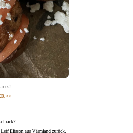
ar es!
ER <<
selback?
Leif Elisson aus Värmland zurück,