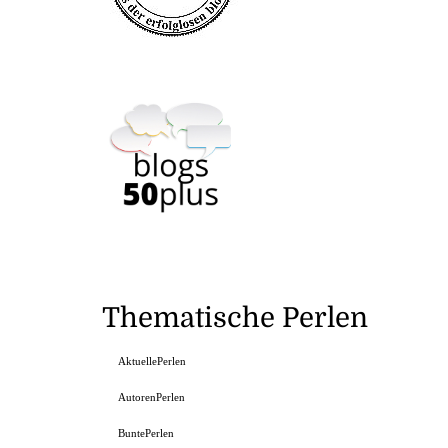
Thematische Perlen
AktuellePerlen
AutorenPerlen
BuntePerlen