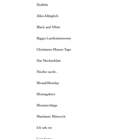
Drabble
Alles Alltäglich
Black and White
Biggis Landträumereien
Christianes Maunz-Tage
Das Wochenblatt
Niwibo sucht...
MosaikMonday
Montagsherz
Monatscollage
Maritimer Mittwoch
Ich seh rot
I see faces