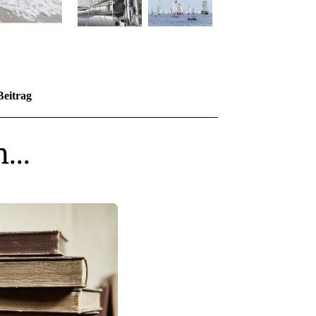
Beitrag
...