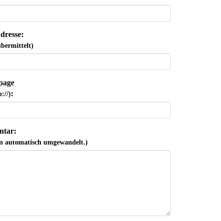
dresse:
bermittelt)
page
:
://)
tar:
n automatisch umgewandelt.)