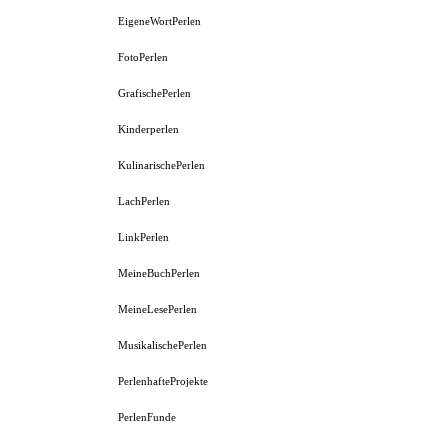
EigeneWortPerlen
FotoPerlen
GrafischePerlen
Kinderperlen
KulinarischePerlen
LachPerlen
LinkPerlen
MeineBuchPerlen
MeineLesePerlen
MusikalischePerlen
PerlenhafteProjekte
PerlenFunde