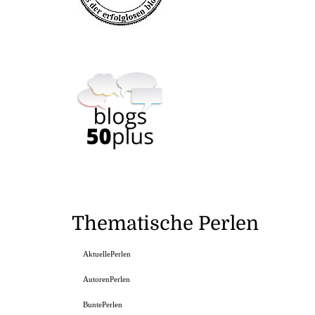
Thematische Perlen
AktuellePerlen
AutorenPerlen
BuntePerlen