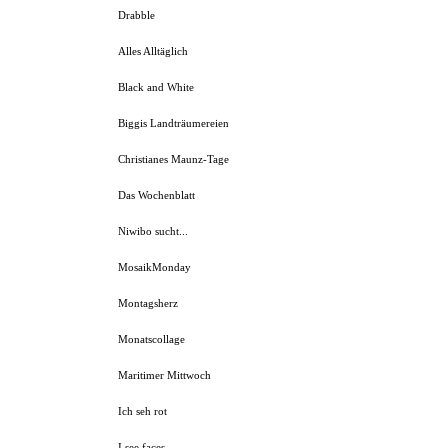
Drabble
Alles Alltäglich
Black and White
Biggis Landträumereien
Christianes Maunz-Tage
Das Wochenblatt
Niwibo sucht...
MosaikMonday
Montagsherz
Monatscollage
Maritimer Mittwoch
Ich seh rot
I see faces