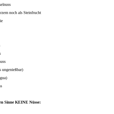
selnuss
rzem noch als Steinfrucht
ie
s
s
uss
gs ungenießbar)
agua)
ss
chen Sinne KEINE Nüsse: