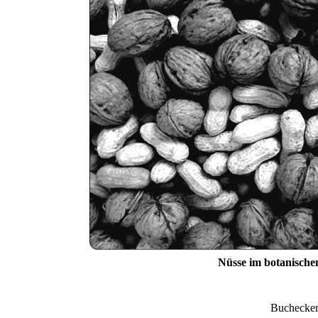
Nüsse im botanischen
Buchecke