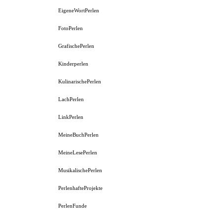
EigeneWortPerlen
FotoPerlen
GrafischePerlen
Kinderperlen
KulinarischePerlen
LachPerlen
LinkPerlen
MeineBuchPerlen
MeineLesePerlen
MusikalischePerlen
PerlenhafteProjekte
PerlenFunde