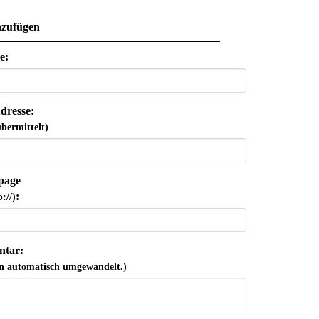
zufügen
e:
dresse:
bermittelt)
page
:
://)
tar:
n automatisch umgewandelt.)