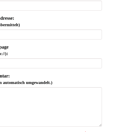
dresse:
bermittelt)
page
:
://)
tar:
n automatisch umgewandelt.)