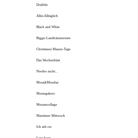
Drabble
Alles Alltäglich
Black and White
Biggis Landträumereien
Christianes Maunz-Tage
Das Wochenblatt
Niwibo sucht...
MosaikMonday
Montagsherz
Monatscollage
Maritimer Mittwoch
Ich seh rot
I see faces