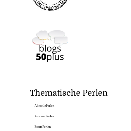
Thematische Perlen
AktuellePerlen
AutorenPerlen
BuntePerlen