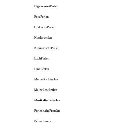
EigeneWortPerlen
FotoPerlen
GrafischePerlen
Kinderperlen
KulinarischePerlen
LachPerlen
LinkPerlen
MeineBuchPerlen
MeineLesePerlen
MusikalischePerlen
PerlenhafteProjekte
PerlenFunde