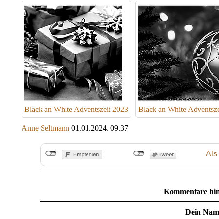
Black an White Adventszeit 2023
Black an White Adventsze
Anne Seltmann
01.01.2024, 09.37
Als
Kommentare hin
Dein Nam