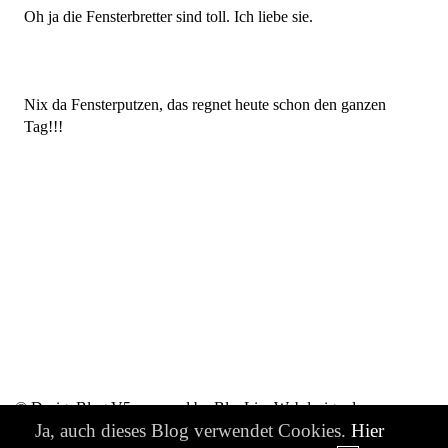
Oh ja die Fensterbretter sind toll. Ich liebe sie.
Nix da Fensterputzen, das regnet heute schon den ganzen
Tag!!!
© DesignBlog V5 powered by BlueLionWebdesign.de
Ja, auch dieses Blog verwendet Cookies.
Hier