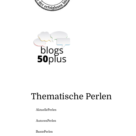
Thematische Perlen
AktuellePerlen
AutorenPerlen
BuntePerlen