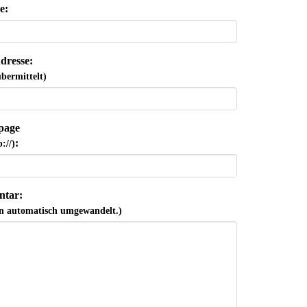
e:
dresse:
bermittelt)
page
:
://)
tar:
n automatisch umgewandelt.)