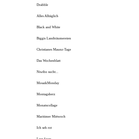
Drabble
Alles Alltäglich
Black and White
Biggis Landträumereien
Christianes Maunz-Tage
Das Wochenblatt
Niwibo sucht...
MosaikMonday
Montagsherz
Monatscollage
Maritimer Mittwoch
Ich seh rot
I see faces