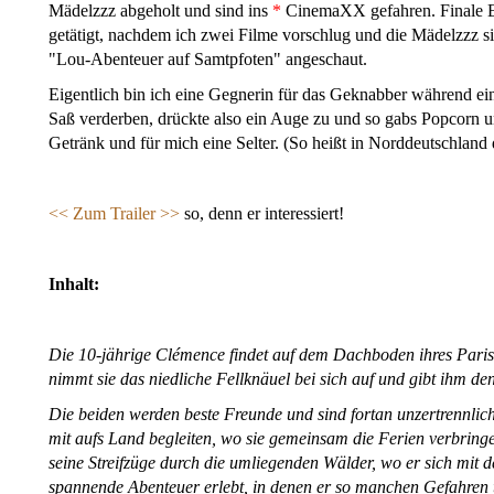
Mädelzzz abgeholt und sind ins
*
CinemaXX gefahren. Finale E
getätigt, nachdem ich zwei Filme vorschlug und die Mädelzzz s
"Lou-Abenteuer auf Samtpfoten" angeschaut.
Eigentlich bin ich eine Gegnerin für das Geknabber während ei
Saß verderben, drückte also ein Auge zu und so gabs Popcorn u
Getränk und für mich eine Selter. (So heißt in Norddeutschland
<<
Zum Trailer >>
so, denn er interessiert!
Inhalt:
Die 10-jährige Clémence findet auf dem Dachboden ihres Pari
nimmt sie das niedliche Fellknäuel bei sich auf und gibt ihm 
Die beiden werden beste Freunde und sind fortan unzertrennlic
mit aufs Land begleiten, wo sie gemeinsam die Ferien verbringe
seine Streifzüge durch die umliegenden Wälder, wo er sich mit d
spannende Abenteuer erlebt, in denen er so manchen Gefahren 