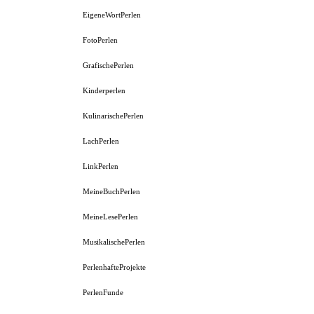
EigeneWortPerlen
FotoPerlen
GrafischePerlen
Kinderperlen
KulinarischePerlen
LachPerlen
LinkPerlen
MeineBuchPerlen
MeineLesePerlen
MusikalischePerlen
PerlenhafteProjekte
PerlenFunde