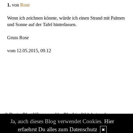
1.
von
Rose
Wenn ich zeichnen könnte, würde ich einen Strand mit Palmen
und Sonne auf der Tafel hinterlassen.
Gruss Rose
vom 12.05.2015, 09.12
© DesignBlog V5 powered by BlueLionWebdesign.de
Ja, auch dieses Blog verwendet Cookies.
Hier
erfaehrst Du alles zum Datenschutz
✖