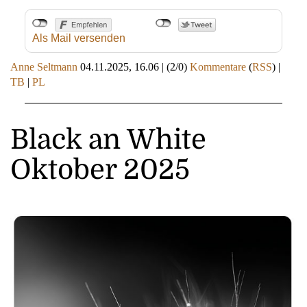
Als Mail versenden
Anne Seltmann
04.11.2025, 16.06
|
(2/0)
Kommentare
(
RSS
) |
TB
|
PL
Black an White
Oktober 2025