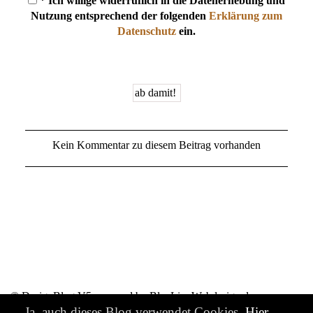
* Ich willige widerruflich in die Datenerhebung und
Nutzung entsprechend der folgenden
Erklärung zum
Datenschutz
ein.
Kein Kommentar zu diesem Beitrag vorhanden
© DesignBlog V5 powered by BlueLionWebdesign.de
Ja, auch dieses Blog verwendet Cookies.
Hier