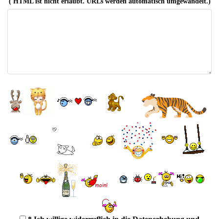
( HTML ist
nicht
erlaubt. URLs werden automatisch umgewandelt.)