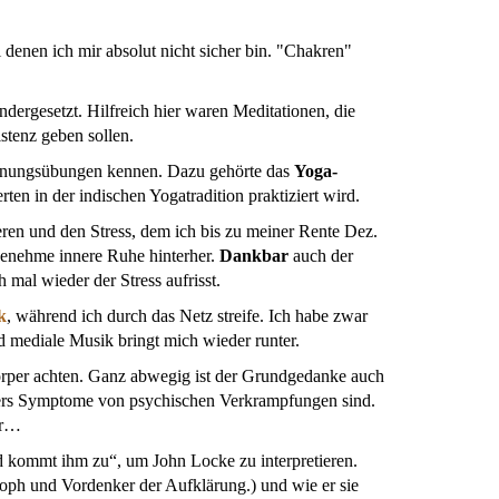
i denen ich mir absolut nicht sicher bin. "Chakren"
dergesetzt. Hilfreich hier waren Meditationen, die
istenz geben sollen.
nnungsübungen kennen. Dazu gehörte das
Yoga-
rten in der indischen Yogatradition praktiziert wird.
eren und den Stress, dem ich bis zu meiner Rente Dez.
genehme innere Ruhe hinterher.
Dankbar
auch der
mal wieder der Stress aufrisst.
k
, während ich durch das Netz streife. Ich habe zwar
d mediale Musik bringt mich wieder runter.
Körper achten. Ganz abwegig ist der Grundgedanke auch
pers Symptome von psychischen Verkrampfungen sind.
er…
nd kommt ihm zu“, um John Locke zu interpretieren.
osoph und Vordenker der Aufklärung.) und wie er sie