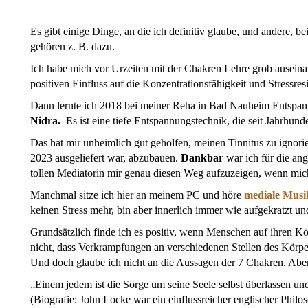
Es gibt einige Dinge, an die ich definitiv glaube, und andere, be
gehören z. B. dazu.
Ich habe mich vor Urzeiten mit der Chakren Lehre grob auseinan
positiven Einfluss auf die Konzentrationsfähigkeit und Stressres
Dann lernte ich 2018 bei meiner Reha in Bad Nauheim Entspa
Nidra.
Es ist eine tiefe Entspannungstechnik, die seit Jahrhunde
Das hat mir unheimlich gut geholfen, meinen Tinnitus zu ignori
2023 ausgeliefert war, abzubauen.
Dankbar
war ich für die an
tollen Mediatorin mir genau diesen Weg aufzuzeigen, wenn mich 
Manchmal sitze ich hier an meinem PC und höre
mediale Musi
keinen Stress mehr, bin aber innerlich immer wie aufgekratzt un
Grundsätzlich finde ich es positiv, wenn Menschen auf ihren 
nicht, dass Verkrampfungen an verschiedenen Stellen des Kör
Und doch glaube ich nicht an die Aussagen der 7 Chakren. Ab
„Einem jedem ist die Sorge um seine Seele selbst überlassen u
(Biografie: John Locke war ein einflussreicher englischer Phil