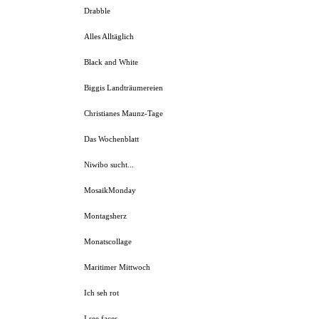
Drabble
Alles Alltäglich
Black and White
Biggis Landträumereien
Christianes Maunz-Tage
Das Wochenblatt
Niwibo sucht...
MosaikMonday
Montagsherz
Monatscollage
Maritimer Mittwoch
Ich seh rot
I see faces