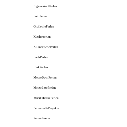
EigeneWortPerlen
FotoPerlen
GrafischePerlen
Kinderperlen
KulinarischePerlen
LachPerlen
LinkPerlen
MeineBuchPerlen
MeineLesePerlen
MusikalischePerlen
PerlenhafteProjekte
PerlenFunde