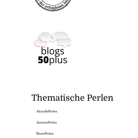
Thematische Perlen
AktuellePerlen
AutorenPerlen
BuntePerlen