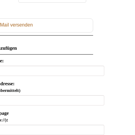
 Mail versenden
zufügen
e:
dresse:
bermittelt)
page
:
://)