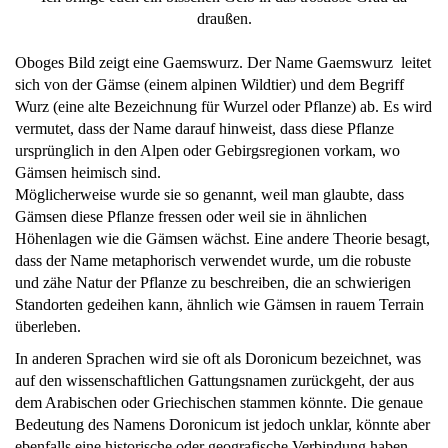
draußen.
Oboges Bild zeigt eine Gaemswurz. Der Name
Gaemswurz leitet
sich von der
Gämse
(einem alpinen Wildtier) und dem Begriff
Wurz
(eine alte Bezeichnung für Wurzel oder Pflanze) ab. Es wird
vermutet, dass der Name darauf hinweist, dass diese Pflanze
ursprünglich in den Alpen oder Gebirgsregionen vorkam, wo
Gämsen heimisch sind.
Möglicherweise wurde sie so genannt, weil man glaubte, dass
Gämsen diese Pflanze fressen oder weil sie in ähnlichen
Höhenlagen wie die Gämsen wächst. Eine andere Theorie besagt,
dass der Name metaphorisch verwendet wurde, um die robuste
und zähe Natur der Pflanze zu beschreiben, die an schwierigen
Standorten gedeihen kann, ähnlich wie Gämsen in rauem Terrain
überleben.
In anderen Sprachen wird sie oft als
Doronicum
bezeichnet, was
auf den wissenschaftlichen Gattungsnamen zurückgeht, der aus
dem Arabischen oder Griechischen stammen könnte. Die genaue
Bedeutung des Namens Doronicum ist jedoch unklar, könnte aber
ebenfalls eine historische oder geografische Verbindung haben.