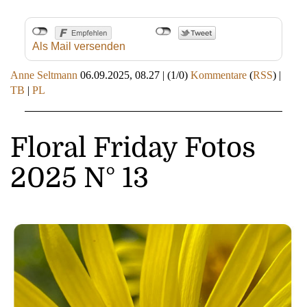
Als Mail versenden
Anne Seltmann
06.09.2025, 08.27
|
(1/0)
Kommentare
(
RSS
) |
TB
|
PL
Floral Friday Fotos
2025 N° 13