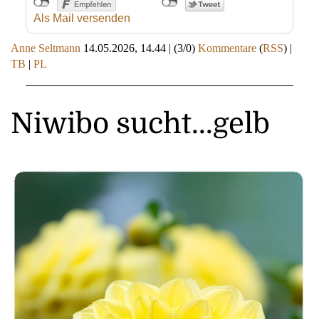
Als Mail versenden
Anne Seltmann
14.05.2026, 14.44
|
(3/0)
Kommentare
(
RSS
) |
TB
|
PL
Niwibo sucht...gelb