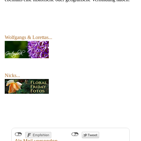
Wolfgangs & Lorettas
...
Nicks...