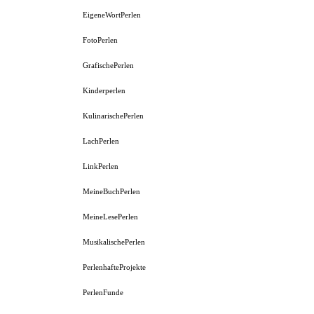
EigeneWortPerlen
FotoPerlen
GrafischePerlen
Kinderperlen
KulinarischePerlen
LachPerlen
LinkPerlen
MeineBuchPerlen
MeineLesePerlen
MusikalischePerlen
PerlenhafteProjekte
PerlenFunde