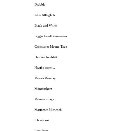
Drabble
Alles Alltäglich
Black and White
Biggis Landträumereien
Christianes Maunz-Tage
Das Wochenblatt
Niwibo sucht...
MosaikMonday
Montagsherz
Monatscollage
Maritimer Mittwoch
Ich seh rot
I see faces