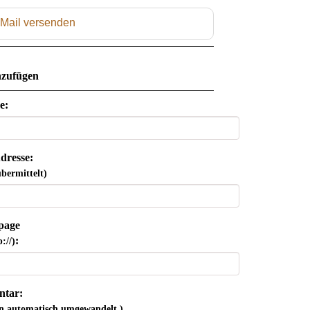
 Mail versenden
zufügen
e:
dresse:
bermittelt)
page
:
://)
tar:
n automatisch umgewandelt.)