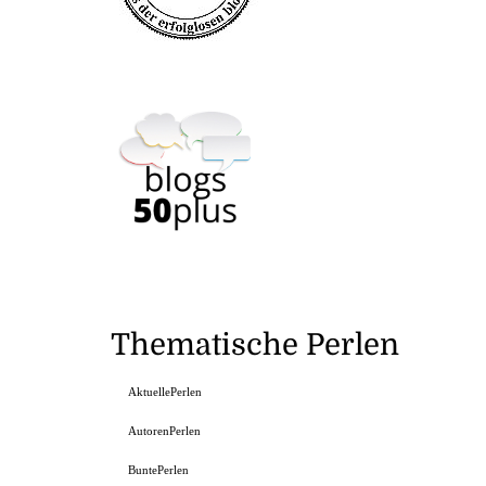
Thematische Perlen
AktuellePerlen
AutorenPerlen
BuntePerlen