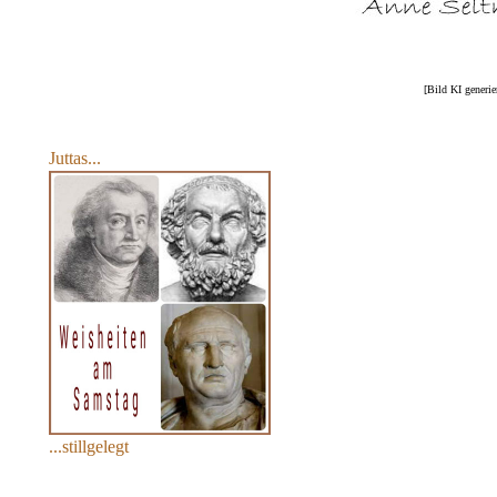
[Bild KI generie
Juttas...
...stillgelegt