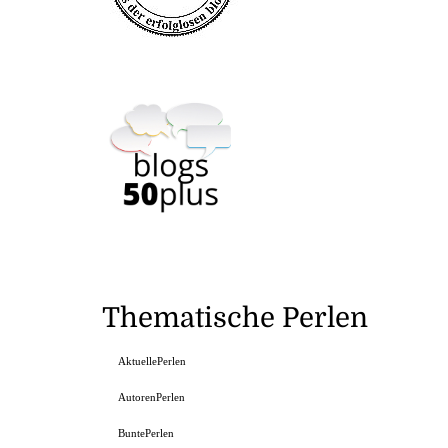
Thematische Perlen
AktuellePerlen
AutorenPerlen
BuntePerlen