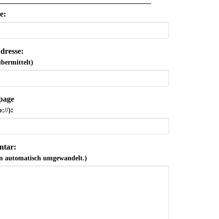
e:
dresse:
bermittelt)
page
:
://)
tar:
n automatisch umgewandelt.)