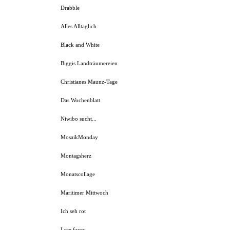
Drabble
Alles Alltäglich
Black and White
Biggis Landträumereien
Christianes Maunz-Tage
Das Wochenblatt
Niwibo sucht...
MosaikMonday
Montagsherz
Monatscollage
Maritimer Mittwoch
Ich seh rot
I see faces