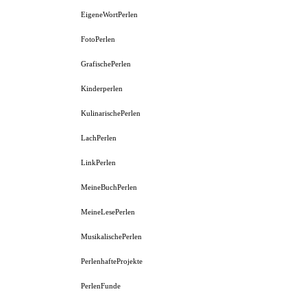
EigeneWortPerlen
FotoPerlen
GrafischePerlen
Kinderperlen
KulinarischePerlen
LachPerlen
LinkPerlen
MeineBuchPerlen
MeineLesePerlen
MusikalischePerlen
PerlenhafteProjekte
PerlenFunde