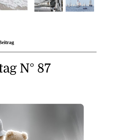
Beitrag
ag N° 87