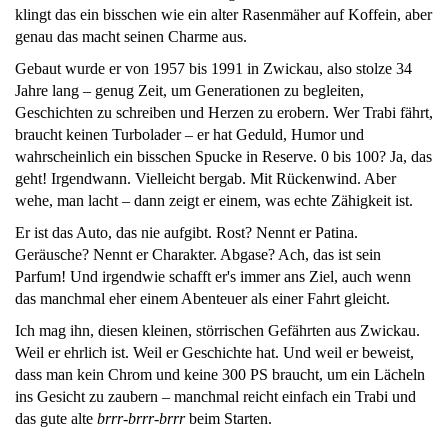
klingt das ein bisschen wie ein alter Rasenmäher auf Koffein, aber
genau das macht seinen Charme aus.
Gebaut wurde er von 1957 bis 1991 in Zwickau, also stolze 34
Jahre lang – genug Zeit, um Generationen zu begleiten,
Geschichten zu schreiben und Herzen zu erobern. Wer Trabi fährt,
braucht keinen Turbolader – er hat Geduld, Humor und
wahrscheinlich ein bisschen Spucke in Reserve. 0 bis 100? Ja, das
geht! Irgendwann. Vielleicht bergab. Mit Rückenwind. Aber
wehe, man lacht – dann zeigt er einem, was echte Zähigkeit ist.
Er ist das Auto, das nie aufgibt. Rost? Nennt er Patina.
Geräusche? Nennt er Charakter. Abgase? Ach, das ist sein
Parfum! Und irgendwie schafft er's immer ans Ziel, auch wenn
das manchmal eher einem Abenteuer als einer Fahrt gleicht.
Ich mag ihn, diesen kleinen, störrischen Gefährten aus Zwickau.
Weil er ehrlich ist. Weil er Geschichte hat. Und weil er beweist,
dass man kein Chrom und keine 300 PS braucht, um ein Lächeln
ins Gesicht zu zaubern – manchmal reicht einfach ein Trabi und
das gute alte
brrr-brrr-brrr
beim Starten.