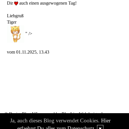
Dir
auch einen ausgewogenen Tag!
Liebgruß
Tiger
" />
vom 01.11.2025, 13.43
© DesignBlog V5 powered by BlueLionWebdesign.de
Ja, auch dieses Blog verwendet Cookies.
Hier
erfaehrst Du alles zum Datenschutz
✖