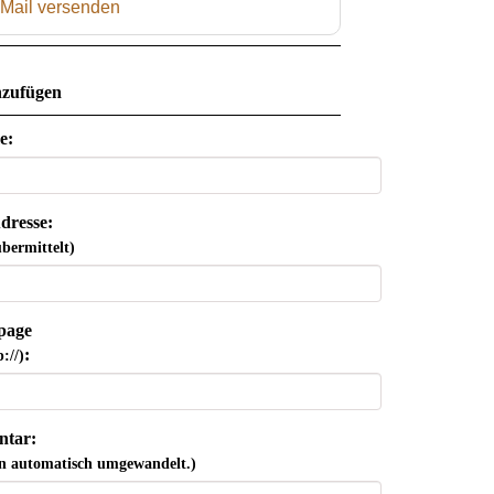
 Mail versenden
zufügen
e:
dresse:
bermittelt)
page
:
://)
tar:
n automatisch umgewandelt.)