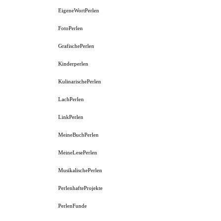
EigeneWortPerlen
FotoPerlen
GrafischePerlen
Kinderperlen
KulinarischePerlen
LachPerlen
LinkPerlen
MeineBuchPerlen
MeineLesePerlen
MusikalischePerlen
PerlenhafteProjekte
PerlenFunde