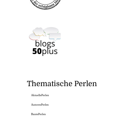
Thematische Perlen
AktuellePerlen
AutorenPerlen
BuntePerlen