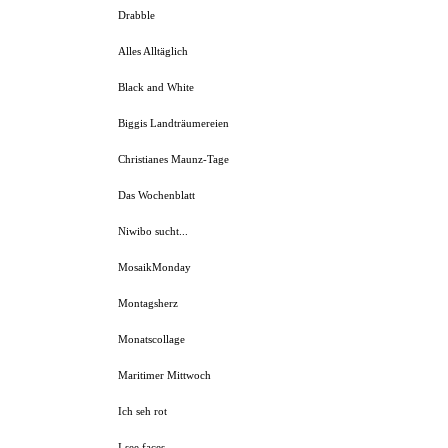
Drabble
Alles Alltäglich
Black and White
Biggis Landträumereien
Christianes Maunz-Tage
Das Wochenblatt
Niwibo sucht...
MosaikMonday
Montagsherz
Monatscollage
Maritimer Mittwoch
Ich seh rot
I see faces