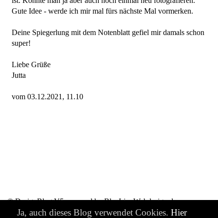
ist. Könnte man ja aber auch noch einmal neu fotografieren.
Gute Idee - werde ich mir mal fürs nächste Mal vormerken.
Deine Spiegerlung mit dem Notenblatt gefiel mir damals schon
super!
Liebe Grüße
Jutta
vom 03.12.2021, 11.10
© DesignBlog V5 powered by BlueLionWebdesign.de
Ja, auch dieses Blog verwendet Cookies.
Hier