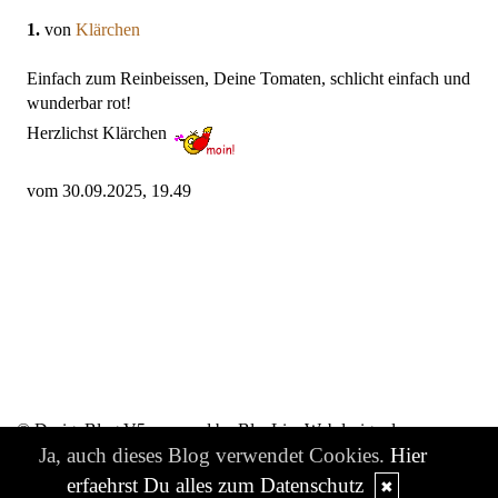
1.
von
Klärchen
Einfach zum Reinbeissen, Deine Tomaten, schlicht einfach und
wunderbar rot!
Herzlichst Klärchen
vom 30.09.2025, 19.49
© DesignBlog V5 powered by BlueLionWebdesign.de
Ja, auch dieses Blog verwendet Cookies.
Hier
erfaehrst Du alles zum Datenschutz
✖