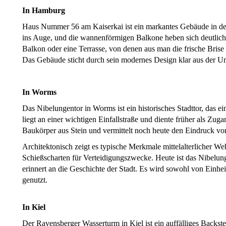
In Hamburg
Haus Nummer 56 am Kaiserkai ist ein markantes Gebäude in der 
ins Auge, und die wannenförmigen Balkone heben sich deutlic
Balkon oder eine Terrasse, von denen aus man die frische Brise
Das Gebäude sticht durch sein modernes Design klar aus der 
In Worms
Das Nibelungentor in Worms ist ein historisches Stadttor, das ein
liegt an einer wichtigen Einfallstraße und diente früher als Zug
Baukörper aus Stein und vermittelt noch heute den Eindruck von
Architektonisch zeigt es typische Merkmale mittelalterlicher 
Schießscharten für Verteidigungszwecke. Heute ist das Nibelu
erinnert an die Geschichte der Stadt. Es wird sowohl von Einhe
genutzt.
In Kiel
Der Ravensberger Wasserturm in Kiel ist ein auffälliges Backst