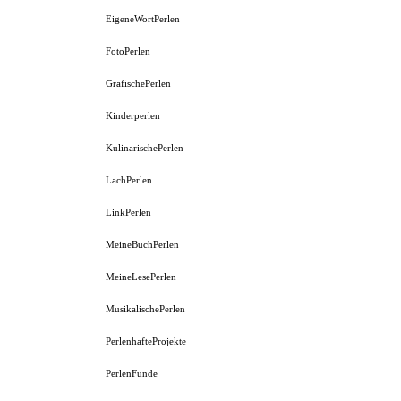
EigeneWortPerlen
FotoPerlen
GrafischePerlen
Kinderperlen
KulinarischePerlen
LachPerlen
LinkPerlen
MeineBuchPerlen
MeineLesePerlen
MusikalischePerlen
PerlenhafteProjekte
PerlenFunde