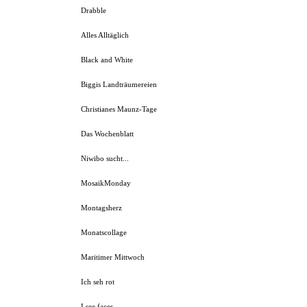
Drabble
Alles Alltäglich
Black and White
Biggis Landträumereien
Christianes Maunz-Tage
Das Wochenblatt
Niwibo sucht...
MosaikMonday
Montagsherz
Monatscollage
Maritimer Mittwoch
Ich seh rot
I see faces