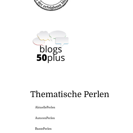
Thematische Perlen
AktuellePerlen
AutorenPerlen
BuntePerlen