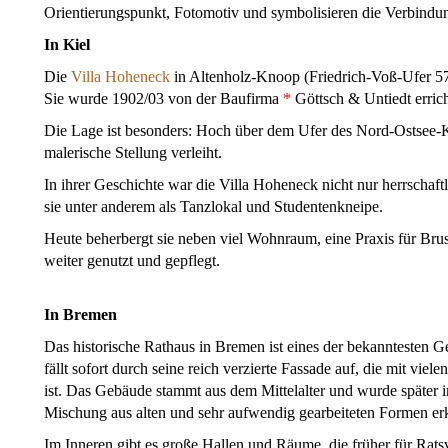
Orientierungspunkt, Fotomotiv und symbolisieren die Verbindu
In Kiel
Die
Villa Hoheneck
in Altenholz-Knoop (Friedrich-Voß-Ufer 57)
Sie wurde 1902/03 von der Baufirma
*
Göttsch & Untiedt errich
Die Lage ist besonders: Hoch über dem Ufer des Nord-Ostsee-Ka
malerische Stellung verleiht.
In ihrer Geschichte war die Villa Hoheneck nicht nur herrschaft
sie unter anderem als Tanzlokal und Studentenkneipe.
Heute beherbergt sie neben viel Wohnraum, eine Praxis für Brus
weiter genutzt und gepflegt.
In Bremen
Das historische Rathaus in Bremen ist eines der bekanntesten G
fällt sofort durch seine reich verzierte Fassade auf, die mit viel
ist. Das Gebäude stammt aus dem Mittelalter und wurde später i
Mischung aus alten und sehr aufwendig gearbeiteten Formen erk
Im Inneren gibt es große Hallen und Räume, die früher für Ra