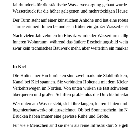
Jahrhunderts für die städtische Wasserversorgung gebaut wurde
Wasserdruck für die höher gelegenen und mehrstöckigen Häuser 
Der Turm steht auf einer künstlichen Anhöhe und hat eine robust
Türme erinnert. Innen befand sich früher ein großer Wasserbehälte
Nach vielen Jahrzehnten im Einsatz wurde der Wasserturm stillg
Inneren Wohnraum, während das äußere Erscheinungsbild weitge
zwar kein technisches Bauwerk mehr, aber weiterhin ein markan
In Kiel
Die Holtenauer Hochbrücken sind zwei markante Stahlbrücken,
Kanal bei Kiel spannen. Sie verbinden Holtenau mit dem Kieler
Verkehrswegen im Norden. Von unten wirken sie fast schweben
überqueren und großen Schiffen problemlos die Durchfahrt erla
Wer unten am Wasser steht, sieht ihre langen, klaren Linien und 
Ingenieurbauwerke oft auszeichnet. Ob bei Sonnenschein, im Ne
Brücken haben immer eine gewisse Ruhe und Größe.
Für viele Menschen sind sie mehr als reine Infrastruktur: Sie g