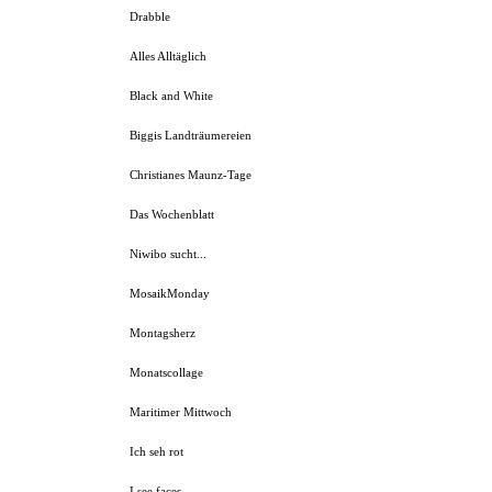
Drabble
Alles Alltäglich
Black and White
Biggis Landträumereien
Christianes Maunz-Tage
Das Wochenblatt
Niwibo sucht...
MosaikMonday
Montagsherz
Monatscollage
Maritimer Mittwoch
Ich seh rot
I see faces