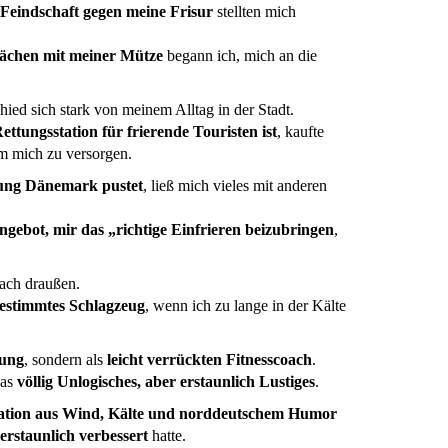
 Feindschaft gegen meine Frisur
stellten mich
rächen mit meiner Mütze
begann ich, mich an die
hied sich stark von meinem Alltag in der Stadt.
ttungsstation für frierende Touristen ist
, kaufte
m mich zu versorgen.
tung Dänemark pustet
, ließ mich vieles mit anderen
ngebot, mir das „richtige Einfrieren beizubringen
,
ach draußen.
gestimmtes Schlagzeug
, wenn ich zu lange in der Kälte
ung
, sondern als
leicht verrückten Fitnesscoach
.
was
völlig Unlogisches, aber erstaunlich Lustiges
.
tion aus Wind, Kälte und norddeutschem Humor
erstaunlich verbessert
hatte.