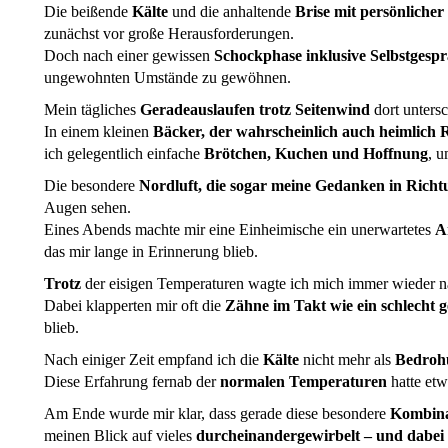
Die beißende
Kälte
und die anhaltende
Brise mit persönlicher
zunächst vor große Herausforderungen.
Doch nach einer gewissen
Schockphase inklusive Selbstgesp
ungewohnten Umstände zu gewöhnen.
Mein tägliches
Geradeauslaufen trotz Seitenwind
dort untersc
In einem kleinen
Bäcker, der wahrscheinlich auch heimlich Re
ich gelegentlich einfache
Brötchen, Kuchen und Hoffnung
, u
Die besondere
Nordluft, die sogar meine Gedanken in Rich
Augen sehen.
Eines Abends machte mir eine Einheimische ein unerwartetes
A
das mir lange in Erinnerung blieb.
Trotz
der eisigen Temperaturen wagte ich mich immer wieder n
Dabei klapperten mir oft die
Zähne im Takt wie ein schlecht 
blieb.
Nach einiger Zeit empfand ich die
Kälte
nicht mehr als
Bedroh
Diese Erfahrung fernab der
normalen Temperaturen
hatte et
Am Ende wurde mir klar, dass gerade diese besondere
Kombina
meinen Blick auf vieles
durcheinandergewirbelt – und dabei 