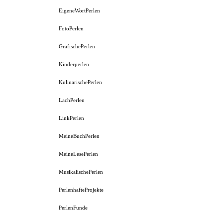
EigeneWortPerlen
FotoPerlen
GrafischePerlen
Kinderperlen
KulinarischePerlen
LachPerlen
LinkPerlen
MeineBuchPerlen
MeineLesePerlen
MusikalischePerlen
PerlenhafteProjekte
PerlenFunde