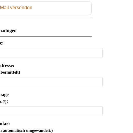
 Mail versenden
zufügen
e:
dresse:
bermittelt)
page
:
://)
tar:
n automatisch umgewandelt.)