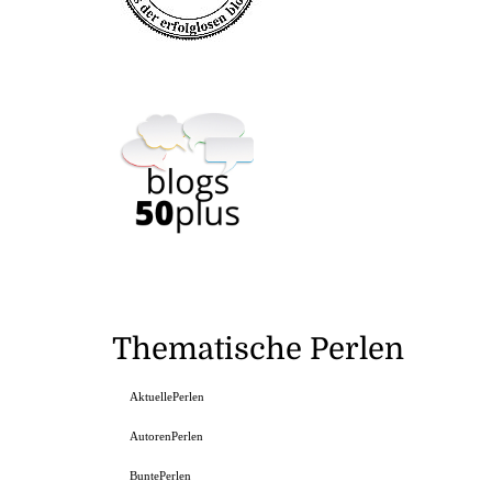
Thematische Perlen
AktuellePerlen
AutorenPerlen
BuntePerlen