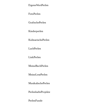
EigeneWortPerlen
FotoPerlen
GrafischePerlen
Kinderperlen
KulinarischePerlen
LachPerlen
LinkPerlen
MeineBuchPerlen
MeineLesePerlen
MusikalischePerlen
PerlenhafteProjekte
PerlenFunde