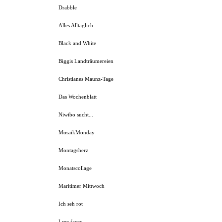
Drabble
Alles Alltäglich
Black and White
Biggis Landträumereien
Christianes Maunz-Tage
Das Wochenblatt
Niwibo sucht...
MosaikMonday
Montagsherz
Monatscollage
Maritimer Mittwoch
Ich seh rot
I see faces