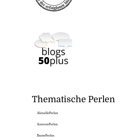
Thematische Perlen
AktuellePerlen
AutorenPerlen
BuntePerlen