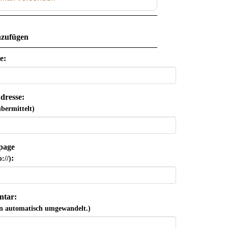
zufügen
e:
dresse:
bermittelt)
page
:
://)
tar:
n automatisch umgewandelt.)