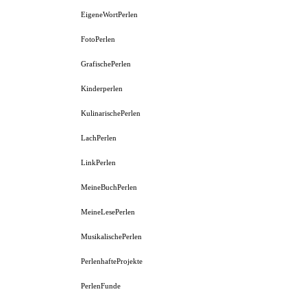
EigeneWortPerlen
FotoPerlen
GrafischePerlen
Kinderperlen
KulinarischePerlen
LachPerlen
LinkPerlen
MeineBuchPerlen
MeineLesePerlen
MusikalischePerlen
PerlenhafteProjekte
PerlenFunde