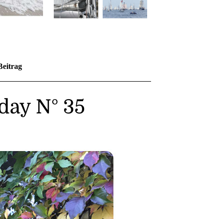
Beitrag
day N° 35