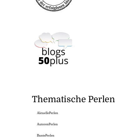
Thematische Perlen
AktuellePerlen
AutorenPerlen
BuntePerlen