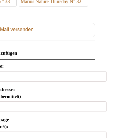
N° 33
Marius Nature Thursday N° 32
 Mail versenden
zufügen
e:
dresse:
bermittelt)
page
:
://)