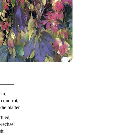
ein,
b und rot,
ie blätter.
chied,
 wechsel
it.