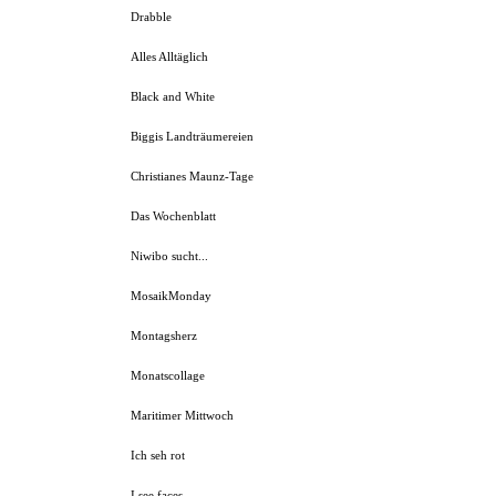
Drabble
Alles Alltäglich
Black and White
Biggis Landträumereien
Christianes Maunz-Tage
Das Wochenblatt
Niwibo sucht...
MosaikMonday
Montagsherz
Monatscollage
Maritimer Mittwoch
Ich seh rot
I see faces