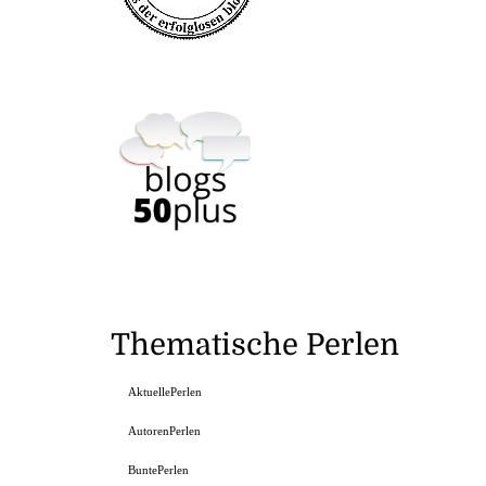
Thematische Perlen
AktuellePerlen
AutorenPerlen
BuntePerlen