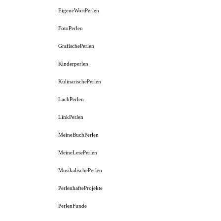
EigeneWortPerlen
FotoPerlen
GrafischePerlen
Kinderperlen
KulinarischePerlen
LachPerlen
LinkPerlen
MeineBuchPerlen
MeineLesePerlen
MusikalischePerlen
PerlenhafteProjekte
PerlenFunde