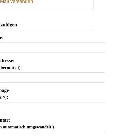
 Mail versenden
zufügen
e:
dresse:
bermittelt)
page
:
://)
tar:
n automatisch umgewandelt.)