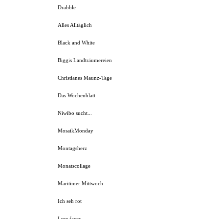
Drabble
Alles Alltäglich
Black and White
Biggis Landträumereien
Christianes Maunz-Tage
Das Wochenblatt
Niwibo sucht...
MosaikMonday
Montagsherz
Monatscollage
Maritimer Mittwoch
Ich seh rot
I see faces