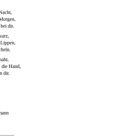
 Nacht,
 Morgen,
bei dir.
kurz,
 Lippen,
cheln.
naht,
 die Hand,
n dir.
mann